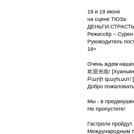
18 и 19 июня
на сцене ТЮЗа
ДЕНЬГИ.СТРАСТЬ
Режиссёр – Суре
Руководитель пос
18+
Очень ждем наших
欢迎光临! [Хуаньин 
Բարի գալուստ! [Б
Добро пожаловать
Мы - в предвкуше
Не пропустите!
Гастроли пройдут
Международным те