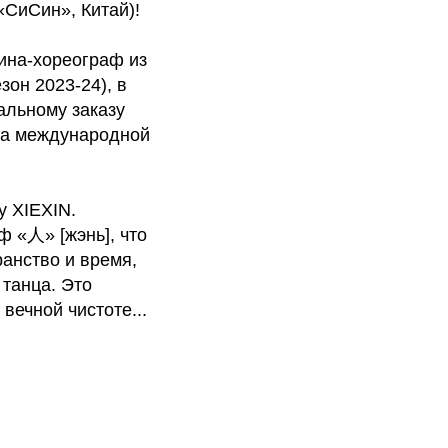
«СиСин», Китай)!
ина-хореограф из
он 2023-24), в
альному заказу
да международной
у XIEXIN.
ф «人» [жэнь], что
ранство и время,
 танца. Это
вечной чистоте...