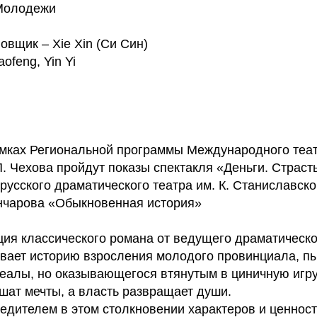
 Молодежи
вщик – Xie Xin (Си Син)
ofeng, Yin Yi
амках Региональной программы Международного теа
. Чехова пройдут показы спектакля «Деньги. Страсть
русского драматического театра им. К. Станиславско
ончарова «Обыкновенная история»
ция классического романа от ведущего драматическо
вает историю взросления молодого провинциала, 
еалы, но оказывающегося втянутым в циничную игру,
ушат мечты, а власть развращает души.
бедителем в этом столкновении характеров и ценнос