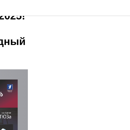
2025!
одный