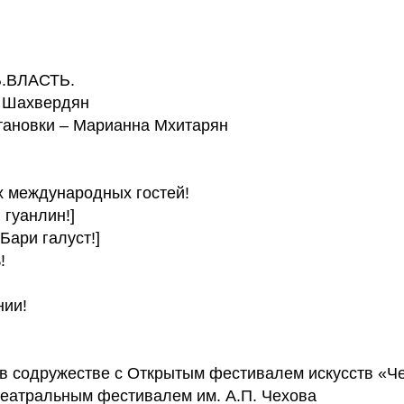
.ВЛАСТЬ.
н Шахвердян
тановки – Марианна Мхитарян
 международных гостей!
гуанлин!]
ари галуст!]
!
нии!
 в содружестве с Открытым фестивалем искусств «Ч
атральным фестивалем им. А.П. Чехова