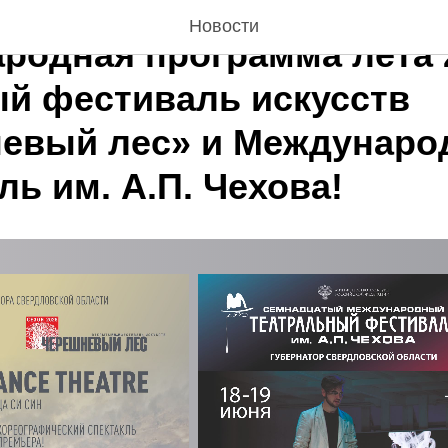
Новости
родная программа лета 
й фестиваль искусств
евый лес» и Междунар
ь им. А.П. Чехова!