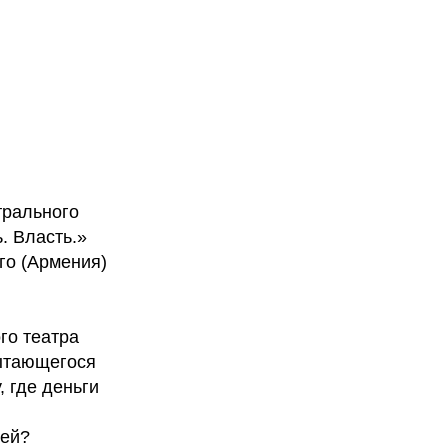
трального
. Власть.»
го (Армения)
го театра
пытающегося
 где деньги
тей?