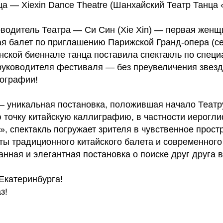
а — Xiexin Dance Theatre (Шанхайский Театр Танца 
оводитель Театра — Си Син (Xie Xin) — первая женщ
я балет по приглашению Парижской Гранд-опера (сез
нской биеннале танца поставила спектакль по специ
руководителя фестиваля — без преувеличения звез
ографии!
 – уникальная постановка, положившая начало Театр
 точку китайскую каллиграфию, в частности иерогли
», спектакль погружает зрителя в чувственное прост
ы традиционного китайского балета и современного
анная и элегантная постановка о поиске друг друга в 
Екатеринбурга!
з!