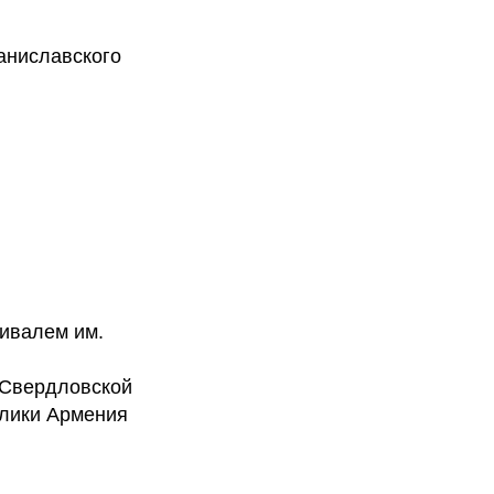
аниславского
ивалем им.
 Свердловской
блики Армения