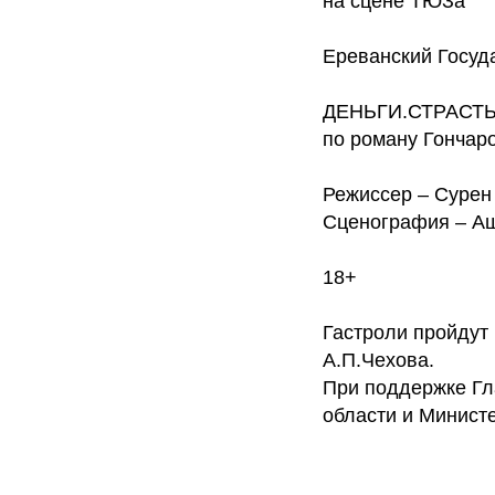
на сцене ТЮЗа
Ереванский Госуд
ДЕНЬГИ.СТРАСТЬ
по роману Гончар
Режиссер – Суре
Сценография – Аш
18+
Гастроли пройдут
А.П.Чехова.
При поддержке Гл
области и Министе