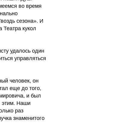
смеемся во время
онально
Гвоздь сезона». И
а Театра кукол
исту удалось один
иться управляться
ный человек, он
тал еще до того,
мировича, и был
л этим. Наши
олько раз
нучка знаменитого