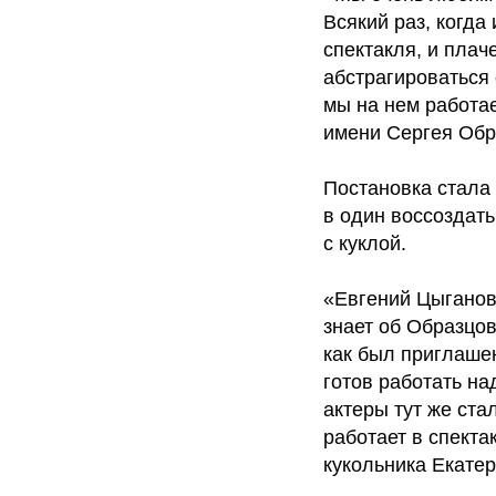
Всякий раз, когда
спектакля, и плач
абстрагироваться 
мы на нем работае
имени Сергея Обр
Постановка стала 
в один воссоздат
с куклой.
«Евгений Цыганов 
знает об Образцов
как был приглаше
готов работать на
актеры тут же ста
работает в спекта
кукольника Екате