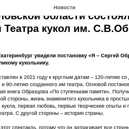
Новости
ловской области состоя
 Театра кукол им. С.В.О
Екатеринбург увидели постановку «Я – Сергей Об
икому кукольнику.
тавлен в 2021 году к круглым датам – 120-летию со
и 90-летию созданного им театра. Основой постано
ая книга Образцова «По ступенькам памяти». Получи
ой стороны, жизнь знаменитого кукольника в просты
 кукла, первая любовь, первые творческие опыты и 
еатра. С другой стороны – история страны.
тот спектакль, потому что он затрагивает все струн