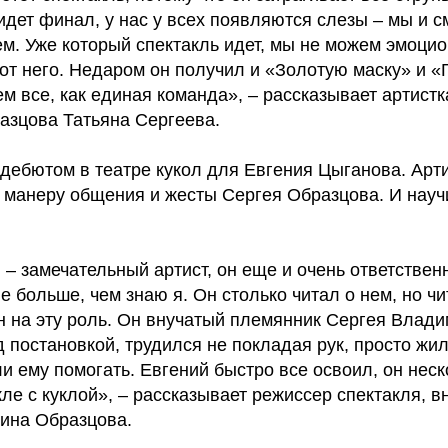
 идет финал, у нас у всех появляются слезы – мы и 
ем. Уже который спектакль идет, мы не можем эмоци
от него. Недаром он получил и «Золотую маску» и «
м все, как единая команда», – рассказывает артистк
азцова Татьяна Сергеева.
дебютом в театре кукол для Евгения Цыганова. Арт
ь манеру общения и жесты Сергея Образцова. И науч
– замечательный артист, он еще и очень ответствен
е больше, чем знаю я. Он столько читал о нем, но чи
н на эту роль. Он внучатый племянник Сергея Влади
д постановкой, трудился не покладая рук, просто жи
ли ему помогать. Евгений быстро все освоил, он неск
кле с куклой», – рассказывает режиссер спектакля, в
рина Образцова.