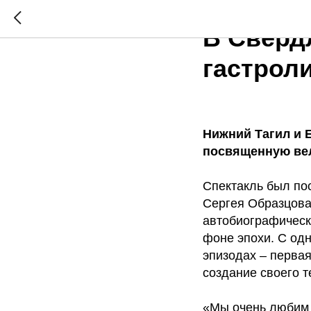
2024-05-21 18:59
В Сверд
гастроли
Нижний Тагил и 
посвященную вел
Спектакль был пос
Сергея Образцова 
автобиографическ
фоне эпохи. С одн
эпизодах – первая
создание своего т
«Мы очень любим э