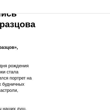
лись
бразцова
разцов»,
 дня рождения
вки стала
лся портрет на
х будничных
гастроли,
ы наших душ.